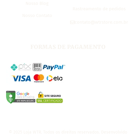
Nosso Blog
Rastreamento de pedidos
Nosso Contato
contato@wtrstore.com.br
FORMAS DE PAGAMENTO
© 2025 Loja WTR. Todos os direitos reservados. Desenvolvido