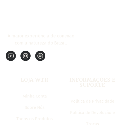
A maior experiência de conexão
com a natureza do Brasil.
LOJA WTR
INFORMAÇÕES E
SUPORTE
Minha Conta
Política de Privacidade
Sobre Nós
Politica de Devolução e
Todos os Produtos
Trocas