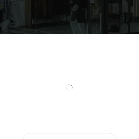
Todos
The North Face
Roupas
Manguito