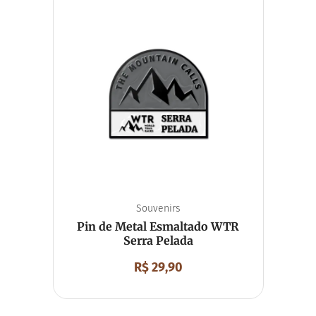
Camiseta
Corta Vento
Moletom
Acessórios
Bolsa
Boné
Mochila
Boné Esportivo
Meia
Viseira
Souvenirs
Chaveiro
Chaveiro Mosquetão
Imã de Geladeira
Unissex
Souvenirs
Pin de Metal Esmaltado WTR
Serra Pelada
R$
29,90