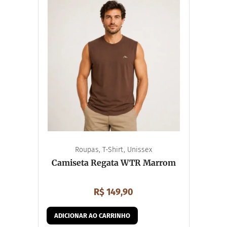
Camiseta
Corta Vento
Moletom
Acessórios
Bolsa
Boné
Mochila
Boné Esportivo
Meia
Viseira
Souvenirs
Chaveiro
Chaveiro Mosquetão
Imã de Geladeira
Unissex
Roupas
,
T-Shirt
,
Unissex
Camiseta Regata WTR Marrom
R$
149,90
ADICIONAR AO CARRINHO