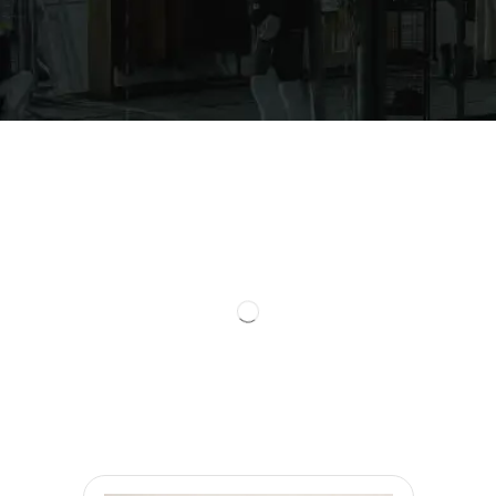
Todos
The North Face
Roupas
Manguito