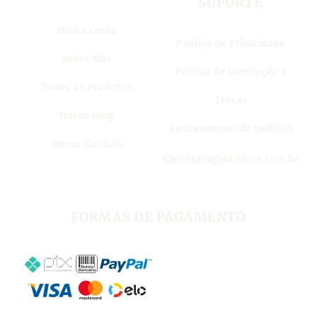
SUPORTE
Minha Conta
Política de Privacidade
Sobre Nós
Politica de Devolução e
Todos os Produtos
Trocas
Nosso Blog
Rastreamento de pedidos
Nosso Contato
contato@wtrstore.com.br
FORMAS DE PAGAMENTO