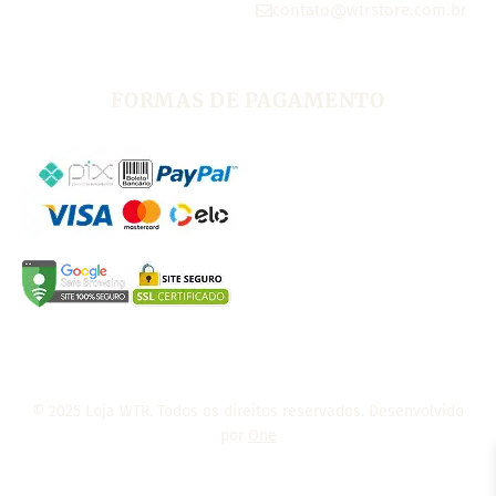
contato@wtrstore.com.br
FORMAS DE PAGAMENTO
© 2025 Loja WTR. Todos os direitos reservados. Desenvolvido
por
One