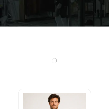
Todos
The North Face
Roupas
Manguito
Camiseta
Corta Vento
Moletom
Acessórios
Bolsa
Boné
Mochila
Boné Esportivo
Meia