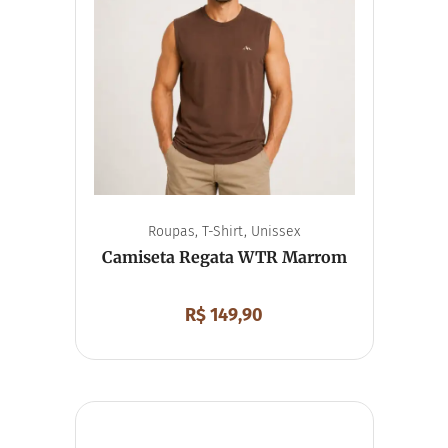
Viseira
Souvenirs
Chaveiro
Chaveiro Mosquetão
Imã de Geladeira
Unissex
Roupas
,
T-Shirt
,
Unissex
Camiseta Regata WTR Marrom
R$
149,90