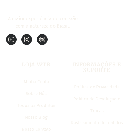
A maior experiência de conexão
com a natureza do Brasil.
LOJA WTR
INFORMAÇÕES E
SUPORTE
Minha Conta
Política de Privacidade
Sobre Nós
Politica de Devolução e
Todos os Produtos
Trocas
Nosso Blog
Rastreamento de pedidos
Nosso Contato