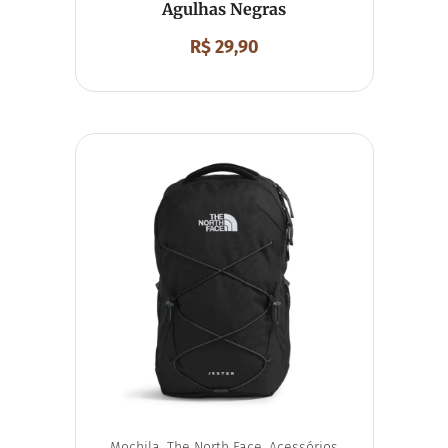
Agulhas Negras
R$
29,90
Mochila
,
The North Face
,
Acessórios