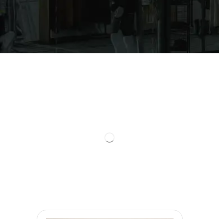
Todos
The North Face
Roupas
Manguito