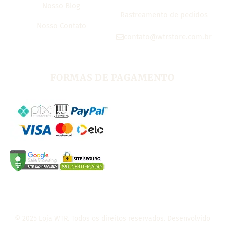
Nosso Blog
Rastreamento de pedidos
Nosso Contato
contato@wtrstore.com.br
FORMAS DE PAGAMENTO
© 2025 Loja WTR. Todos os direitos reservados. Desenvolvido