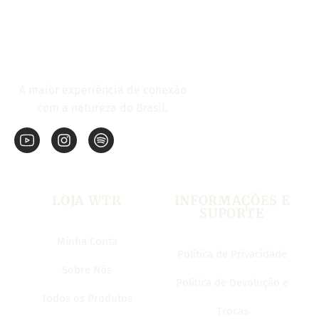
A maior experiência de conexão
com a natureza do Brasil.
LOJA WTR
INFORMAÇÕES E
SUPORTE
Minha Conta
Política de Privacidade
Sobre Nós
Politica de Devolução e
Todos os Produtos
Trocas