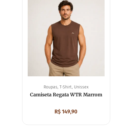
Camiseta
Corta Vento
Moletom
Acessórios
Bolsa
Boné
Mochila
Boné Esportivo
Meia
Viseira
Souvenirs
Chaveiro
Chaveiro Mosquetão
Imã de Geladeira
Unissex
Roupas
,
T-Shirt
,
Unissex
Camiseta Regata WTR Marrom
R$
149,90