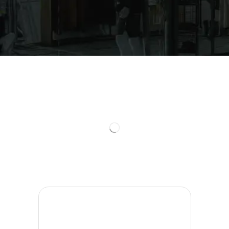
Todos
The North Face
Roupas
Manguito
Camiseta
Corta Vento
Moletom
Acessórios
Bolsa
Boné
Mochila
Boné Esportivo
Meia