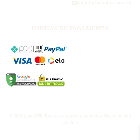
contato@wtrstore.com.br
FORMAS DE PAGAMENTO
© 2025 Loja WTR. Todos os direitos reservados. Desenvolvido
por
One