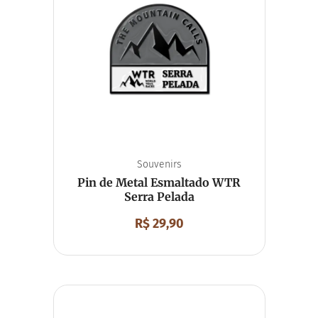
Viseira
Souvenirs
Chaveiro
Chaveiro Mosquetão
Imã de Geladeira
Unissex
Souvenirs
Pin de Metal Esmaltado WTR
Serra Pelada
R$
29,90