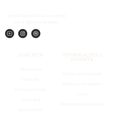
A maior experiência de conexão
com a natureza do Brasil.
LOJA WTR
INFORMAÇÕES E
SUPORTE
Minha Conta
Política de Privacidade
Sobre Nós
Politica de Devolução e
Todos os Produtos
Trocas
Nosso Blog
Rastreamento de pedidos
Nosso Contato