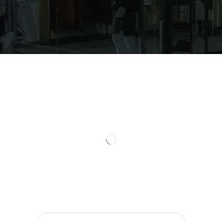
Todos
The North Face
Roupas
Manguito