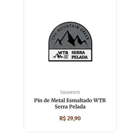
Camiseta
Corta Vento
Moletom
Acessórios
Bolsa
Boné
Mochila
Boné Esportivo
Meia
Viseira
Souvenirs
Chaveiro
Chaveiro Mosquetão
Imã de Geladeira
Unissex
Souvenirs
Pin de Metal Esmaltado WTR
Serra Pelada
R$
29,90