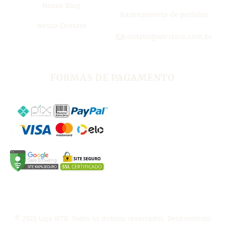
Nosso Blog
Rastreamento de pedidos
Nosso Contato
contato@wtrstore.com.br
FORMAS DE PAGAMENTO
© 2025 Loja WTR. Todos os direitos reservados. Desenvolvido