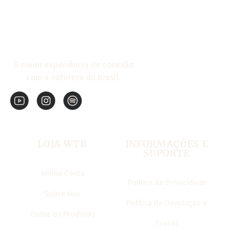
A maior experiência de conexão
com a natureza do Brasil.
LOJA WTR
INFORMAÇÕES E
SUPORTE
Minha Conta
Política de Privacidade
Sobre Nós
Politica de Devolução e
Todos os Produtos
Trocas