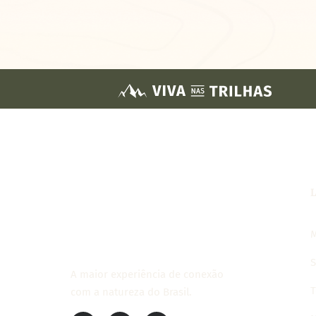
M
S
A maior experiência de conexão
T
com a natureza do Brasil.