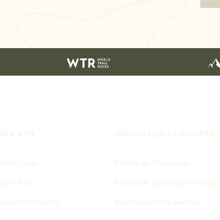
LOJA WTR
INFORMAÇÕES E SUPORTE
inha Conta
Política de Privacidade
obre Nós
Politica de Devolução e Trocas
odos os Produtos
Rastreamento de pedidos