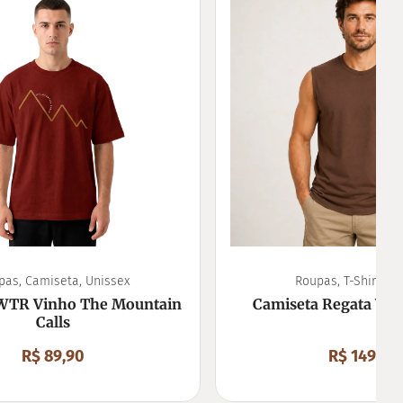
pas
,
Camiseta
,
Unissex
Roupas
,
T-Shirt
,
Un
WTR Vinho The Mountain
Camiseta Regata W
Calls
R$
89,90
R$
149,90