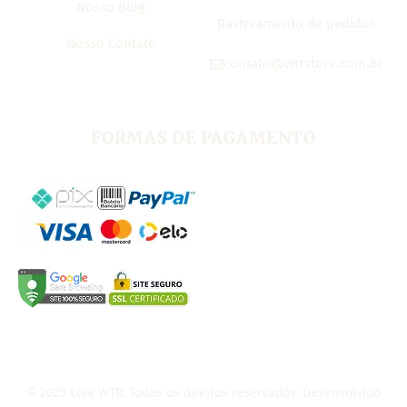
Nosso Blog
Rastreamento de pedidos
Nosso Contato
contato@wtrstore.com.br
FORMAS DE PAGAMENTO
© 2025 Loja WTR. Todos os direitos reservados. Desenvolvido