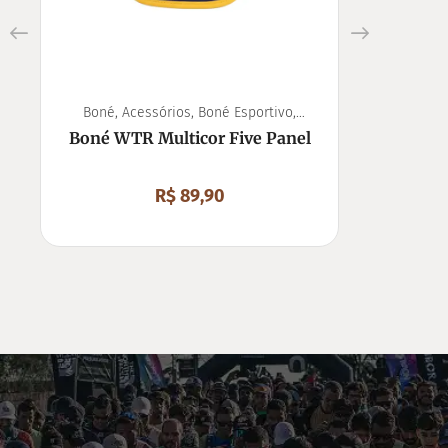
Boné
,
Acessórios
,
Boné Esportivo
,
The North F
Unissex
Boné WTR Multicor Five Panel
Blusão Gla
R$
89,90