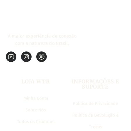
A maior experiência de conexão
com a natureza do Brasil.
LOJA WTR
INFORMAÇÕES E
SUPORTE
Minha Conta
Política de Privacidade
Sobre Nós
Politica de Devolução e
Todos os Produtos
Trocas