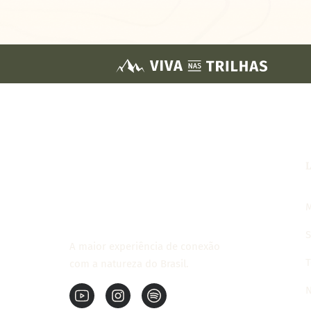
M
S
A maior experiência de conexão
T
com a natureza do Brasil.
N