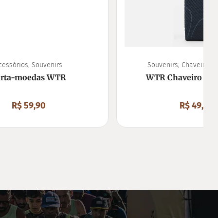
cessórios
,
Souvenirs
Souvenirs
,
Chaveiro M
rta-moedas WTR
WTR Chaveiro Mo
R$
59,90
R$
49,90