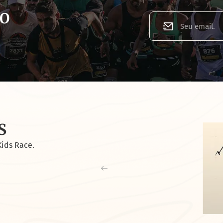
TO
S
Kids Race.