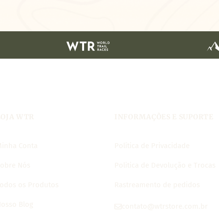
LOJA WTR
INFORMAÇÕES E SUPORTE
inha Conta
Política de Privacidade
obre Nós
Politica de Devolução e Trocas
odos os Produtos
Rastreamento de pedidos
osso Blog
contato@wtrstore.com.br